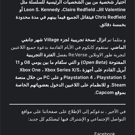
اختيار شخصية من بين الشخصيات الرئيسية للسلسلة مثل
Leon S. Kennedy ،Claire Redfield ،Jill Valentine أو
Chris Redfield
فيتقاتل الجميع فيما بينهم في مدة محدودة
بخمسة دقائق.
و مثلما تم
انزال نسخة تجريبية لجزء Village شهر جانفي
الماضي
. ستقوم كابكوم في الأيام القادمة بدعوة جميع اللاعبين
لتجربة
طور الاونلاين Re:Verse
بفضل
الفترة التجريبية
المفتوحة (
Open Beta
) و التي ستُقام ما بين يومي 08 و 11
أبريل القادم على أجهزة Xbox One ، Xbox Series X/S،
Playstation 4 ، Playstation 5 و على PC من خلال منصة
Steam. و للانظمام على اللاعبين الدخول
بعضوياتهم الخاصة
بموقع Capcom
.
في الأخير ، ندعوكم إلى الإطلاع على صفحاتنا على مواقع
التواصل الإجتماعي و الإشتراك فيها ليصلكم كل جديد:
Facebook