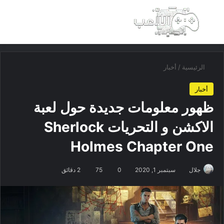
بحث عن
الق
الرئيسية
/
أخبار
أخبار
ظهور معلومات جديدة حول لعبة
الاكشن و التحريات Sherlock
Holmes Chapter One
جلال
سبتمبر 1, 2020
0
75
2 دقائق