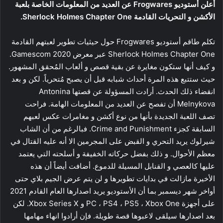
أعلن أستوديو Frogwares عن العديد من المعلومات الخاصة بلعبة
الأكشن و التحريات القادمة Sherlock Holmes Chapter One.
تكلم طاقم أستوديو Frogwares حول حيثيات تطوير لعبتهم القادمة
Sherlock Holmes Chapter One عبر معرض Gamescom 2020.
و كيف أنها ستكون مغايرة عن بقية قصص و ألعاب المُحقق المشهور.
حيث ستتبع هذه المرة أحداث شبابه قبل أن يصبح مُتحرياً. لكن و بعد
انقضاء ذلك الحدث. أرادت المسؤولة عن قصتها Antonina
Melnykova أن تفصح عن العديد من المعلومات الهامة. فراحت
تصف اللعبة الجديدة بأنها من نوع أكشن و مغامرات عكس لعبهم
السابقة كجزء Crime and Punishment. فبالرغم من أن الشاب
شيرلوك يريد التحري و القبض على المجرمين الا أنه عليه القتال في
معظم الأحوال. و ذلك بفضل حركاته الخفيفة و أسلحته التي يعتمد
عليها كالعصي و القنابل المسيلة للدموع. أضافت أيضاً أن هذه
الأخيرة مازالت في بدايات تطويرها و لن يتم عرض الجيم بلاي حتى
أواخر شهر ديسمبر بما أن الأستوديو يريد اصدارها العام القادم 2021
على أجهزة PC ، PS4 ، PS5 ، Xbox One و Xbox Series X. لكن
بعد اصدارها سيلقى لاعبوها قصة طويلة. فإن أرادوا انهاء مهامها