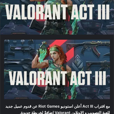
مع اقتراب Act III أعلن استوديو Riot Games عن قدوم عميل جديد
للعبة التصويب و الاونلاين Valorant اضافةً لخريطة جديدة.