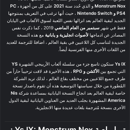
Monstrum Nox
و الذي حُدد سنة
2021
على كل من أجهزة
PC ،
PS4 و Nintendo Switch
، حيث أنها ترغب في التعريف بمنتوجها
الجديد لبقية العالم بعد انزالها نفس اللعبة لسوق الألعاب في اليابان
فقط في شهر
سبتمبر من العام الماضي
2019 ، كما ذكرت نفس
المصادر عن ادماجها
لأصوات انجليزية و يابانية
مع هذه النسخة
الجديدة لتناسب كل اللاعبين في بقية العالم ، اضافةً للترجمة للعديد
من اللغات الأخرى منها الفرنسية أيضاً.
Ys IX
ستكون تاسع جزء من سلسلة ألعاب الأربيجي الشهيرة
YS
التي تجمع بين
الأكشن و RPG
، هذه الأخيرة قد لاقت ترحيباً حاراً من
طرف جميع اللاعبين من مختلف بقاع العالم ، لذلك تريد الشركة
المُطورة من خلال سياستها التوسعية هذه أن تقوم باصدار نسخة
خاصة لبقية العالم بعد انجاح النسخة اليابانية بمساعدة شركة
Nis
America
المشهورة بجلب العديد من العناوين اليابانية لبقية الدول
الأخرى بنسخة مُترجمة بلغات عديدة منها الانجليزية.
تريلر لعبة
Ys IX: Monstrum Nox
: