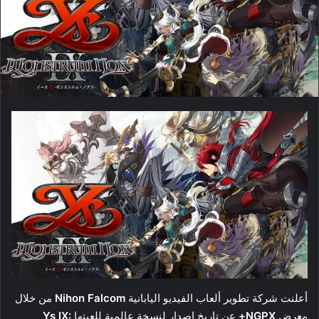
أعلنت شركة تطوير ألعاب الفيديو اليابانية
Nihon Falcom
من خلال
معرض
NGPX+
عن تاريخ اصدار لنسخة عالمية للعبتها
Ys IX: