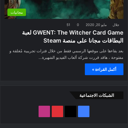
مجانيات
جلال
مايو 20, 2020
0
51
GWENT: The Witcher Card Game لعبة
البطاقات مجانا على منصة Steam
بعد بقاءها على موقعها الرسمي فقط من خلال فترات تجريبية مُغلقة و
مفتوحة ، هاقد قررت شركة ألعاب الفيديو الشهيرة…
أكمل القراءة »
الشبكات الاجتماعية
ف
ب
ا
ي
X
ي
ن