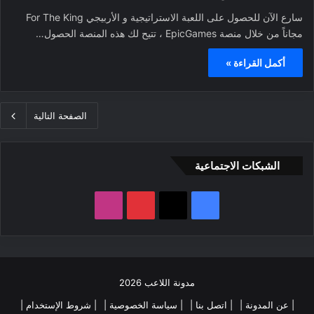
سارع الآن للحصول على اللعبة الاستراتيجية و الأربيجي For The King
مجاناً من خلال منصة EpicGames ، تتيح لك هذه المنصة الحصول…
أكمل القراءة »
الصفحة التالية
الشبكات الاجتماعية
ف
ب
ا
ي
X
ي
ن
س
ن
س
مدونة اللاعب 2026
ب
ت
ت
| عن المدونة |
| اتصل بنا |
| سياسة الخصوصية |
| شروط الإستخدام |