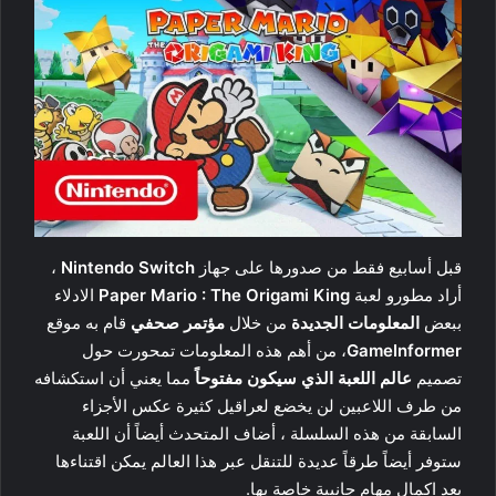
قبل أسابيع فقط من صدورها على جهاز
Nintendo Switch
،
أراد مطورو لعبة
Paper Mario : The Origami King
الادلاء
ببعض
المعلومات الجديدة
من خلال
مؤتمر صحفي
قام به موقع
GameInformer
، من أهم هذه المعلومات تمحورت حول
تصميم
عالم اللعبة الذي سيكون مفتوحاً
مما يعني أن استكشافه
من طرف اللاعبين لن يخضع لعراقيل كثيرة عكس الأجزاء
السابقة من هذه السلسلة ، أضاف المتحدث أيضاً أن اللعبة
ستوفر أيضاً طرقاً عديدة للتنقل عبر هذا العالم يمكن اقتناءها
بعد اكمال مهام جانبية خاصة بها.