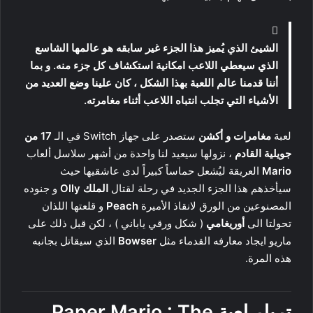
الشيئ الذي يُميز هذا الجزء غير سابقه هو عالمها الشاسع
الذي سيعطي اللاعب امكانية استكشاف كل جزء منه. و بما
أننا قدمنا عالم اللعبة بهذا الشكل ، كان علينا وضع العديد من
الأشياء التي تجلب انتباه اللاعب أثناء مغامرته.
لعبة
مغامرات و أكشن
ستصدر على جهاز Switch في الـ
17 من
جويلية القادم
، نزولها سيعيد لنا واحدة من أشهر سلاسل ألعاب
Mario
العريقة ليُشعل حماساً كبيراً لدى عاشقيها حيث
سيأخذهم هذا الجزء الجديد في رحلة لقتال
الملك Olly
و جنوده
المصنوعين من الورق لانقاذ الأميرة
Peach
و قلعتها اللذان
تحولتا الى
أوريغامي
( شكل ورقي ياباني ) ، لكن قبل ذلك على
ماريو ايجاد معارفه القدماء مثل
Bowser
الذي سيقاتل بجانبه
هذه المرة.
تريلر لعبة
Paper Mario : The