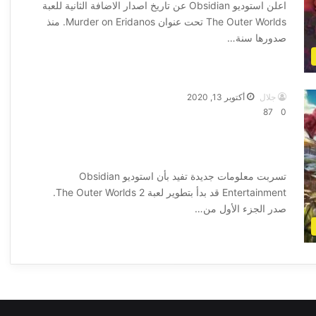
اعلن استوديو Obsidian عن تاريخ اصدار الاضافة الثانية للعبة
The Outer Worlds تحت عنوان Murder on Eridanos. منذ
صدورها سنة…
أكمل القراءة »
جلال
أكتوبر 13, 2020
87
0
الاعلان عن انطلاق تطوير لعبة The Outer
Worlds 2
تسربت معلومات جديدة تفيد بأن استوديو Obsidian
Entertainment قد بدأ بتطوير لعبة The Outer Worlds 2.
صدر الجزء الأول من…
أكمل القراءة »