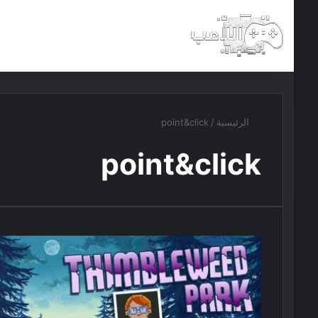
الرئيسية
أخبار
مجانيات
الرئيسية
/
point&click
point&click