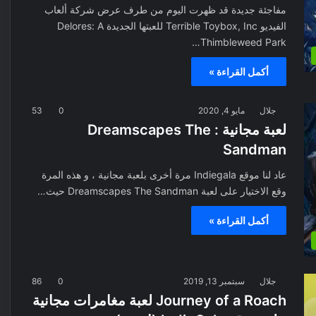
مفاجئة جديدة قد ظهرت اليوم من طرف عرض شركة ألعاب
الفيديو Terrible Toybox, Inc للعبتها الجديدة Delores: A
Thimbleweed Park…
أكمل القراءة »
جلال
مايو 4, 2020
0
53
لعبة مجانية : Dreamscapes The
Sandman
عاد لنا موقع Indiegala مرة أخرى بلعبة مجانية ، و هذه المرة
وقع الاختيار على لعبة Dreamscapes The Sandman حيث…
أكمل القراءة »
جلال
سبتمبر 13, 2019
0
86
Journey of a Roach لعبة مغامرات مجانية