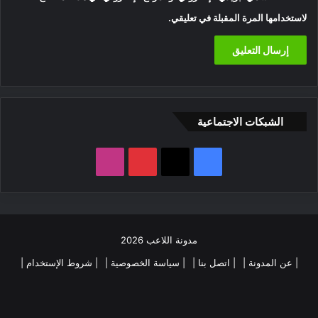
لاستخدامها المرة المقبلة في تعليقي.
الشبكات الاجتماعية
‫X
فيسبوك
بينتيريست
انستقرام
مدونة اللاعب 2026
| عن المدونة |
| اتصل بنا |
| سياسة الخصوصية |
| شروط الإستخدام |
فيسبوك
‫X
بينتيريست
انستقرام