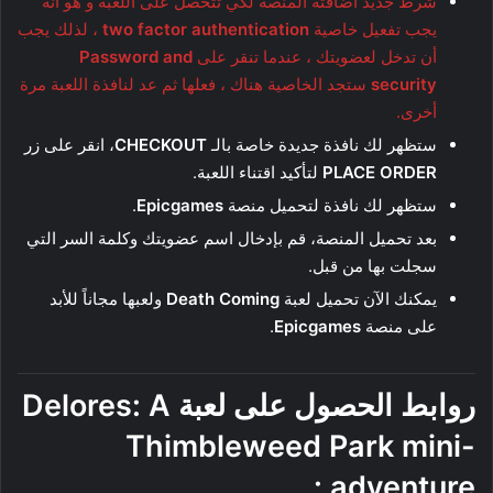
شرط جديد أضافته المنصة لكي تتحصل على اللعبة و هو أنه
يجب تفعيل خاصية
two factor authentication
، لذلك يجب
أن تدخل لعضويتك ، عندما تنقر على
Password and
security
ستجد الخاصية هناك ، فعلها ثم عد لنافذة اللعبة مرة
أخرى.
ستظهر لك نافذة جديدة خاصة بالـ
CHECKOUT
، انقر على زر
PLACE ORDER
لتأكيد اقتناء اللعبة.
ستظهر لك نافذة لتحميل منصة
Epicgames
.
بعد تحميل المنصة، قم بإدخال اسم عضويتك وكلمة السر التي
سجلت بها من قبل.
يمكنك الآن تحميل لعبة
Death Coming
ولعبها مجاناً للأبد
على منصة
Epicgames
.
روابط الحصول على لعبة
Delores: A
Thimbleweed Park mini-
:
adventure