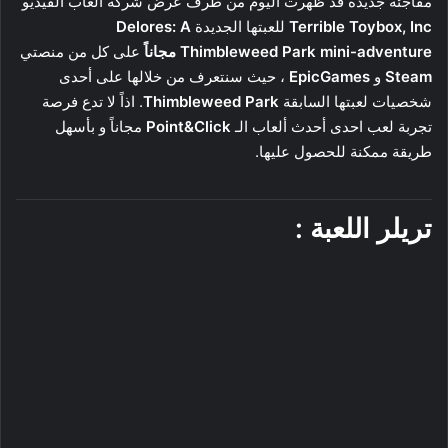
مفاجئة جديدة قد ظهرت اليوم من طرف عرض شركة ألعاب الفيديو
Terrible Toybox, Inc
للعبتها الجديدة
Delores: A
Thimbleweed Park mini-adventure
مجاناً
على كل من منصتي
Steam
و
EpicGames
، حيث سنتعرف من خلالها على أحدى
شخصيات لعبتها السابقة
Thimbleweed Park
. اذاً لا تدع فرصة
تجربة لعب احدى أحدث ألعاب الـ
Point&Click
مجاناً و بأسهل
طريقة ممكنة للحصول عليها.
تريلر اللعبة :