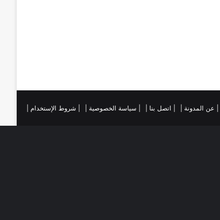
ي
ا
س
م
ت
ست
تقرام
| عن المدونة |
| اتصل بنا |
| سياسة الخصوصية |
| شروط الإستخدام |