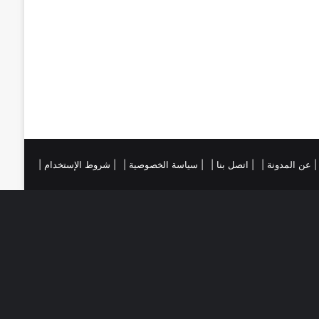
ي
ا
س
م
ت
ست
تقرام
| عن المدونة |
| اتصل بنا |
| سياسة الخصوصية |
| شروط الإستخدام |