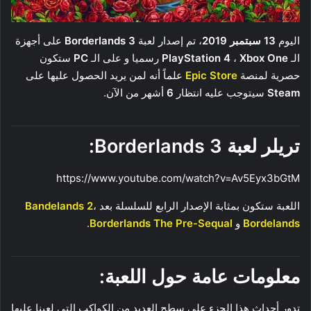
اليوم
13 سبتمبر 2019
، تم إصدار لعبة
Borderlands 3
على أجهزة
الـ
Xbox One
،
PlayStation 4
رسميا و على الـ
PC
ستكون
حصرية لمنصة
Epic Store
علماً أنه لمن يريد الحصول عليها على
Steam
سيتوجب عليه انتظار
6
أشهر من الآن.
تريلر لعبة Borderlands 3:
https://www.youtube.com/watch?v=Av5Eyx3bGtM
اللعبة ستكون بمثابة الإصدار الرابع للسلسلة بعد
،
Bandelands 2
Bordelands
و
Borderlands The Pre-Sequal
.
معلومات عامة حول اللعبة:
تدور أحداث هذا الجزء على سطح العديد من الكواكب التي لعبنا عليها