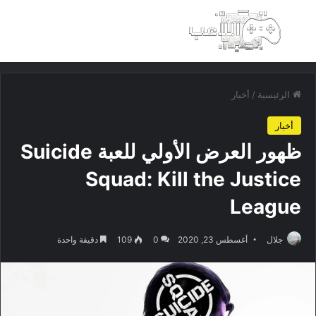
بحث عن
الق
الرئيسية
/
أخبار
أخبار
ظهور العرض الأولي للعبة Suicide
Squad: Kill the Justice
League
جلال
أغسطس 23, 2020
0
109
دقيقة واحدة