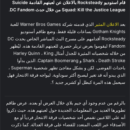
قام استوديو Rocksteady بالاعلان عن لعبتهم القادمة Suicide
Squad: Kill the Justice League من خلال حدث DC Fandom
.
بعد
الاعلان المثير
الذي قدمته شركة Warner Bros Games للعبة
Gotham Knights بساعات قليلة فقط. وضع طاقم أستوديو
Rocksteady أقدامهم على مسرح البث المباشر الخاص بحدث DC
Fandom ليقوموا بعرض تريلر حصري للعبتهم القادمة هذه. ليُظهر
من خلاله شخصياته المثيرة للجدل أمثال Harley Quinn ، King
Shark ، Death Stroke و Captain Boomerang. الذين بدأوا
باحداث الفوضى. لكن و بشكل مفاجئ تظهر شخصية Superman ،
الذي يبدو أنه قد تغير ليصبح أكثر سوداوية. ليواجه فرقة الانتحار فهل
سيعمل هذه المرة كبطل أو كشرير جديد ؟.
بالرغم من عدم وجود أي جيم بلاي خلال العرض أو بعده. عرض طاقم
تطويرها العديد من المعلومات الجديدة حول لعبتهم هذه. حيث ذكروا
أنه على اللاعبين تقمص أحد شخصيات فرقة الانتحار فردياً أو مع
الأصدقاء عبر اللعب المتعدد للقضاء على فرقة العدالة. كما ذكرت