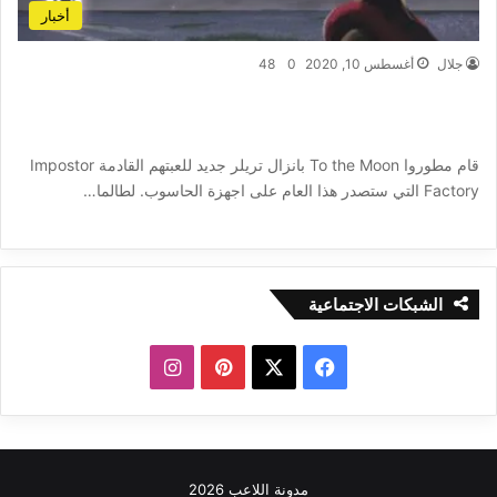
أخبار
جلال
أغسطس 10, 2020
0
48
أستوديو Freebird Games يعرض تريلر للعبته
القادمة Impostor Factory
قام مطوروا To the Moon بانزال تريلر جديد للعبتهم القادمة Impostor
Factory التي ستصدر هذا العام على اجهزة الحاسوب. لطالما…
أكمل القراءة »
الشبكات الاجتماعية
ف
ب
ا
ي
X
ي
ن
س
ن
س
مدونة اللاعب 2026