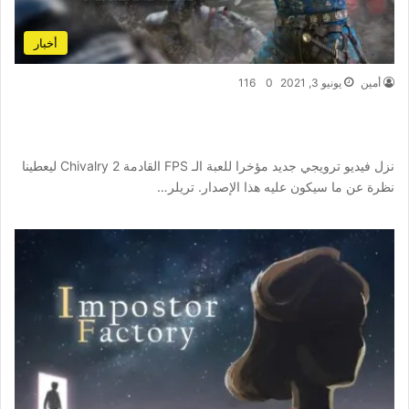
أخبار
أمين
يونيو 3, 2021
0
116
تريلر جديد يظهر قبل ايام من موعد صدور لعبة
Chivalry 2 المرتقبة بقوة
نزل فيديو ترويجي جديد مؤخرا للعبة الـ FPS القادمة Chivalry 2 ليعطينا
نظرة عن ما سيكون عليه هذا الإصدار. تريلر…
أكمل القراءة »