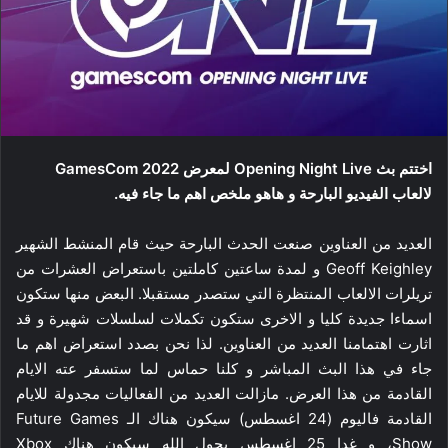
اختتم بث Opening Night Live لمعرض GamesCom 2022
لالعاب الفيديو البارحة و هاهو ملخص اهم ما جاء فيه.
العديد من العناوين صنعت الحدث البارحة حيث قام المنشط الشهير
Geoff Keighley و لمدة ساعتين كاملتين باستعراض العشرات من
تريلرات الالعاب المنتظرة التي ستصدر مستقبلا. البعض منها ستكون
اسماءا جديدة كليا و الاخرى ستكون تكملات لسلسلات شهيرة و قد
اثارت اهتمامنا العديد من العناوين. لذا نحن بصدد استعراض اهم ما
جاء في هذا البث المباشر و كلنا حماس لما ستسفر عته الايام
القادمة من هذا العرض. مازالت العديد من الفعاليات مجدولة للايام
القادمة فاليوم (24 اغسطس) سيكون هناك الـ Future Games
Show، و غدا 25 اغسطس بحول الله سيكون هناك Xbox