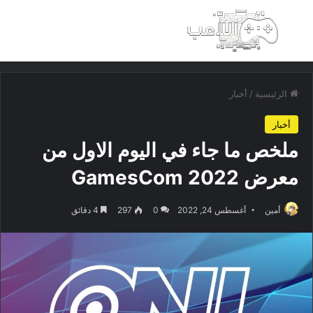
بحث عن
الق
الرئيسية
/
أخبار
أخبار
ملخص ما جاء في اليوم الاول من
معرض GamesCom 2022
أمين
أغسطس 24, 2022
0
297
4 دقائق