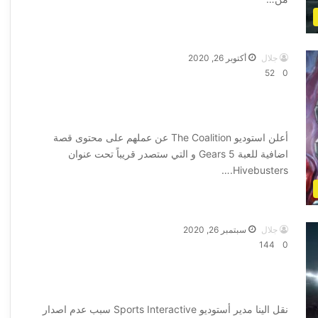
أكمل القراءة »
جلال
أكتوبر 26, 2020
52
0
الاعلان رسمياً عن اصدار قصة اضافية للعبة
الاكشن Gears 5
أعلن استوديو The Coalition عن عملهم على محتوى قصة
اضافية للعبة Gears 5 و التي ستصدر قريباً تحت عنوان
Hivebusters.…
أكمل القراءة »
جلال
سبتمبر 26, 2020
144
0
لهذه الأسباب لن تصدر لعبة Football
Manager 2021 على جهاز PS5
نقل الينا مدير أستوديو Sports Interactive سبب عدم اصدار