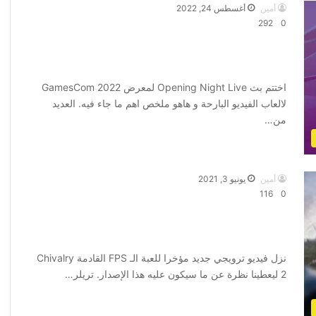
أمين
أغسطس 24, 2022
292
0
ملخص ما جاء في اليوم الاول من معرض
GamesCom 2022
اختتم بث Opening Night Live لمعرض GamesCom 2022
لالعاب الفيديو البارحة و هاهو ملخص اهم ما جاء فيه. العديد
من…
أكمل القراءة »
أمين
يونيو 3, 2021
116
0
تريلر جديد يظهر قبل ايام من موعد صدور
لعبة Chivalry 2 المرتقبة بقوة
نزل فيديو ترويجي جديد مؤخرا للعبة الـ FPS القادمة Chivalry
2 ليعطينا نظرة عن ما سيكون عليه هذا الإصدار. تريلر…
أكمل القراءة »