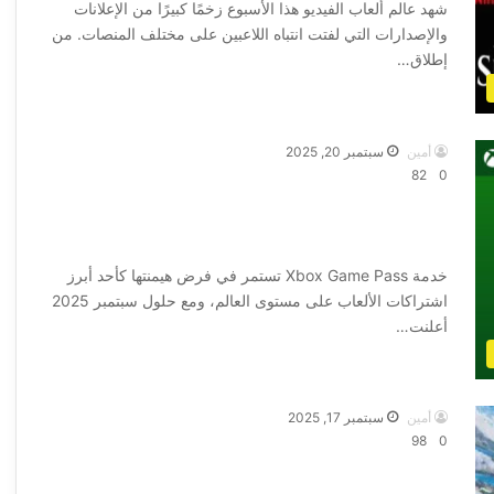
شهد عالم ألعاب الفيديو هذا الأسبوع زخمًا كبيرًا من الإعلانات
والإصدارات التي لفتت انتباه اللاعبين على مختلف المنصات. من
إطلاق…
أكمل القراءة »
أمين
سبتمبر 20, 2025
82
0
ألعاب ضخمة تنضم إلى Xbox Game Pass
لشهر سبتمبر 2025
خدمة Xbox Game Pass تستمر في فرض هيمنتها كأحد أبرز
اشتراكات الألعاب على مستوى العالم، ومع حلول سبتمبر 2025
أعلنت…
أكمل القراءة »
أمين
سبتمبر 17, 2025
98
0
DRAGON QUEST VII Reimagined تفتتح