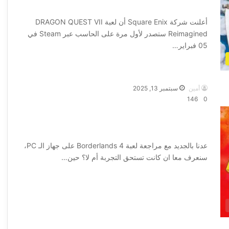
رسميًا الطلبات المسبقة
أعلنت شركة Square Enix أن لعبة DRAGON QUEST VII
Reimagined ستصدر لأول مرة على الحاسب عبر Steam في
05 فبراير…
أكمل القراءة »
أمين
سبتمبر 13, 2025
146
0
مراجعة Borderlands 4 – اللعبة التي
جمعت بين الوعود الضخمة والمشاكل التقنية
عدنا بالجديد مع مراجعة لعبة Borderlands 4 على جهاز الـ PC،
سنعرف معا ان كانت تستحق التجربة أم لا؟ حين…
أكمل القراءة »