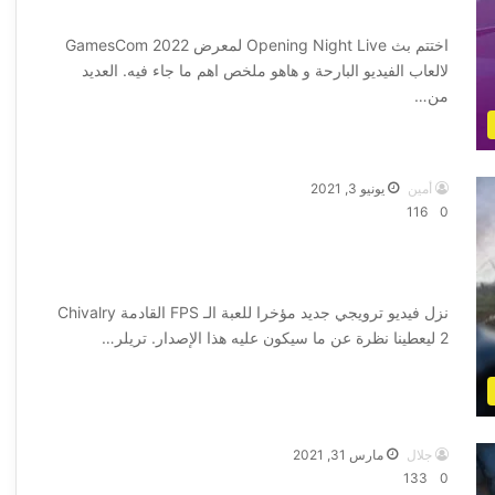
GamesCom 2022
اختتم بث Opening Night Live لمعرض GamesCom 2022
لالعاب الفيديو البارحة و هاهو ملخص اهم ما جاء فيه. العديد
من…
أكمل القراءة »
أمين
يونيو 3, 2021
116
0
تريلر جديد يظهر قبل ايام من موعد صدور
لعبة Chivalry 2 المرتقبة بقوة
نزل فيديو ترويجي جديد مؤخرا للعبة الـ FPS القادمة Chivalry
2 ليعطينا نظرة عن ما سيكون عليه هذا الإصدار. تريلر…
أكمل القراءة »
جلال
مارس 31, 2021
133
0