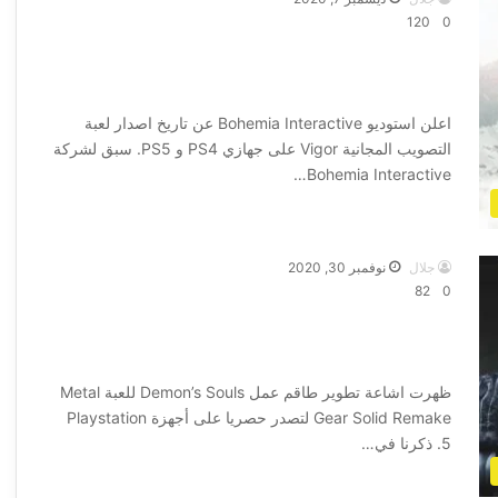
120
0
الاعلان عن تاريخ اصدار لعبة التصويب Vigor
على جهازي PS4 و PS5
اعلن استوديو Bohemia Interactive عن تاريخ اصدار لعبة
التصويب المجانية Vigor على جهازي PS4 و PS5. سبق لشركة
Bohemia Interactive…
أكمل القراءة »
جلال
نوفمبر 30, 2020
82
0
اشاعة جديدة تشير لتطوير لعبة Metal
Gear Solid Remake على جهاز PS5
ظهرت اشاعة تطوير طاقم عمل Demon’s Souls للعبة Metal
Gear Solid Remake لتصدر حصريا على أجهزة Playstation
5. ذكرنا في…
أكمل القراءة »