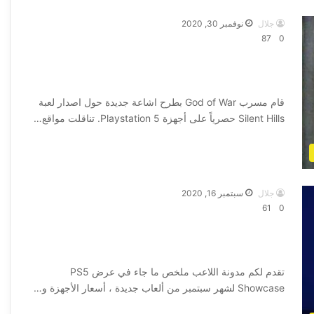
جلال
نوفمبر 30, 2020
87
0
ظهور اشاعة جديدة حول تطوير لعبة Silent
Hills على جهاز PS5
قام مسرب God of War بطرح اشاعة جديدة حول اصدار لعبة
Silent Hills حصرياً على أجهزة Playstation 5. تناقلت مواقع…
أكمل القراءة »
جلال
سبتمبر 16, 2020
61
0
ملخص ما جاء في عرض PS5 Showcase
لشهر سبتمبر
تقدم لكم مدونة اللاعب ملخص ما جاء في عرض PS5
Showcase لشهر سبتمبر من ألعاب جديدة ، أسعار الأجهزة و…
أكمل القراءة »