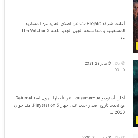
الاعلان عن نافذة اصدار نسخة الجيل الجديد
للعبة The Witcher 3
أعلنت شركة CD Projekt عن اطلاق العديد من المشاريع
المستقبلية و منها نسخة الجيل الجديد للعبة The Witcher 3
مع…
أكمل القراءة »
جلال
يناير 29, 2021
90
0
الاعلان عن تاريخ اصدار جديد للعبة
Returnal على جهاز PS5
أعلن أستوديو Housemarque عن تأجيلها لنزول لعبة Returnal
مع تحديد تاريخ اصدار جديد على جهاز Playstation 5. منذ جوان
2020.…
أكمل القراءة »
جلال
ديسمبر 7, 2020